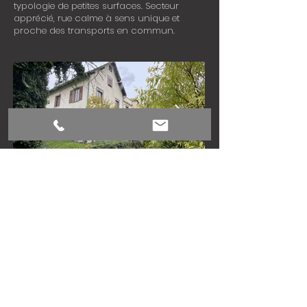
typologie de petites surfaces. Secteur
apprécié, rue calme à sens unique et
proche des transports en commun.