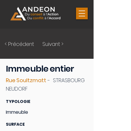
< Précédent
Suivant >
Immeuble entier
Rue Soultzmatt
- STRASBOURG
NEUDORF
TYPOLOGIE
Immeuble
SURFACE