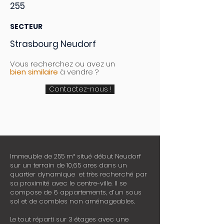
255
SECTEUR
Strasbourg Neudorf
Vous recherchez ou avez un
bien similaire
à vendre ?
Contactez-nous !
Immeuble de 255 m² situé début Neudorf
sur un terrain de 10,65 ares dans un
quartier dynamique et très recherché par
sa proximité avec le centre-ville. Il se
compose de 6 appartements, d’un sous
sol et de combles non aménageables.
Le tout réparti sur 3 étages avec une