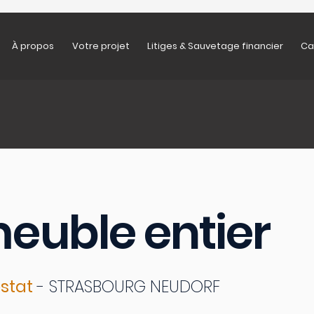
À propos
Votre projet
Litiges & Sauvetage financier
Ca
euble entier
stat
- STRASBOURG NEUDORF