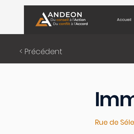
Accueil
< Précédent
Imm
Rue de Séle