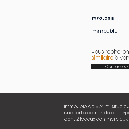
TYPOLOGIE
Immeuble
Vous recherch
similaire
à ven
Contactez-
Immeuble de 924 m² situé au
une forte demande des typolo
dont 2 locaux commerciaux 