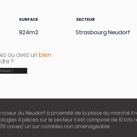
SURFACE
SECTEUR
924m2
Strasbourg Neudorf
ez ou avez un
bien
dre ?
nous !
 coeur du Neudorf à proximité de la place du marché. Il
gies 4 pièces sur le secteur. Il est composé de 10 lots r
/13 caves/ un sur-combles non aménageable.