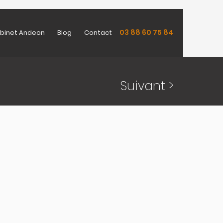
03 88 60 75 84
binet Andeon
Blog
Contact
Suivant >