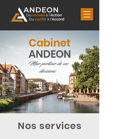
Cabinet
ANDEON
Mur porteur de vos
décisions
Nos services