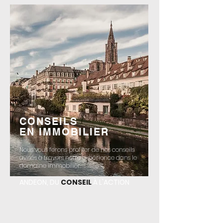
CONSEILS
EN IMMOBILIER
Nous vous ferons profiter de nos
conseils
avisés à travers notre
expérience dans le
domaine
immobilier.
ANDEON, DU
CONSEIL
À L'ACTION