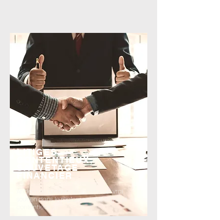
LITIGES,
CONTENTIEUX,
SAUVETAGE
FINANCIER
Andeon se positionne comme un vrai
soutien
dans le règlement des litiges et
contentieux
...